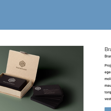
Br
Bra
Proj
eges
mol
maur
torq
vest