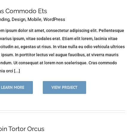
as Commodo Ets
nding
,
Design
,
Mobile
,
WordPress
m ipsum dolor sit amet, consectetur adipiscing elit. Pellentesque
varius ipsum, vitae sodales erat. Etiam elit lorem, lacinia vitae
icitudin ac, egestas ut risus. In vitae nulla eu odio vehicula ultrices
n ipsum. In porttitor lectus vel augue faucibus, at viverra mauris
endum. Ut consequat at lorem non scelerisque. Cras commodo
ia orci [...]
LEARN MORE
VIEW PROJECT
oin Tortor Orcus