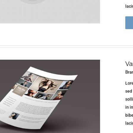
lacin
Va
Bra
Lore
sed 
soll
in i
bib
lacin