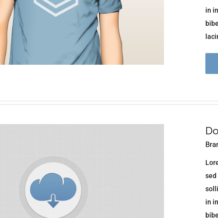
in i
bib
lacin
Do
Bra
Lore
sed 
soll
in i
bib