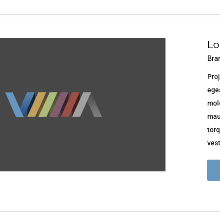
Lo
Bra
Proj
eges
mol
maur
torq
vest