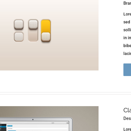
Bra
Lore
sed 
soll
in i
bib
lacin
Cl
Des
Lore