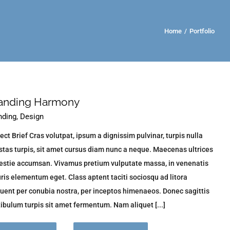
Home
/
Portfolio
anding Harmony
nding
,
Design
ect Brief Cras volutpat, ipsum a dignissim pulvinar, turpis nulla
tas turpis, sit amet cursus diam nunc a neque. Maecenas ultrices
estie accumsan. Vivamus pretium vulputate massa, in venenatis
is elementum eget. Class aptent taciti sociosqu ad litora
uent per conubia nostra, per inceptos himenaeos. Donec sagittis
ibulum turpis sit amet fermentum. Nam aliquet [...]