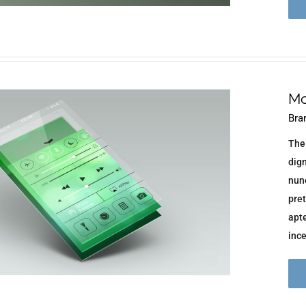
Mo
Bra
The
dign
nun
pre
apte
ince