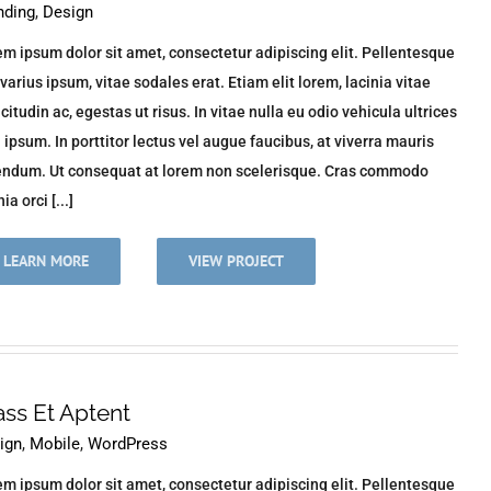
nding
,
Design
m ipsum dolor sit amet, consectetur adipiscing elit. Pellentesque
varius ipsum, vitae sodales erat. Etiam elit lorem, lacinia vitae
icitudin ac, egestas ut risus. In vitae nulla eu odio vehicula ultrices
n ipsum. In porttitor lectus vel augue faucibus, at viverra mauris
endum. Ut consequat at lorem non scelerisque. Cras commodo
ia orci [...]
LEARN MORE
VIEW PROJECT
ass Et Aptent
ign
,
Mobile
,
WordPress
m ipsum dolor sit amet, consectetur adipiscing elit. Pellentesque