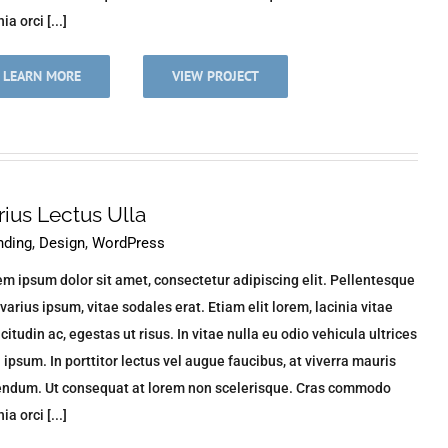
ia orci [...]
LEARN MORE
VIEW PROJECT
rius Lectus Ulla
nding
,
Design
,
WordPress
m ipsum dolor sit amet, consectetur adipiscing elit. Pellentesque
varius ipsum, vitae sodales erat. Etiam elit lorem, lacinia vitae
icitudin ac, egestas ut risus. In vitae nulla eu odio vehicula ultrices
n ipsum. In porttitor lectus vel augue faucibus, at viverra mauris
endum. Ut consequat at lorem non scelerisque. Cras commodo
ia orci [...]