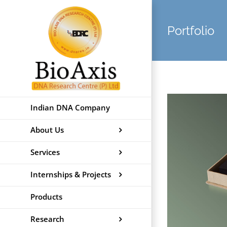
Skip
to
Portfolio
content
Indian DNA Company
About Us
Services
Internships & Projects
Products
Research