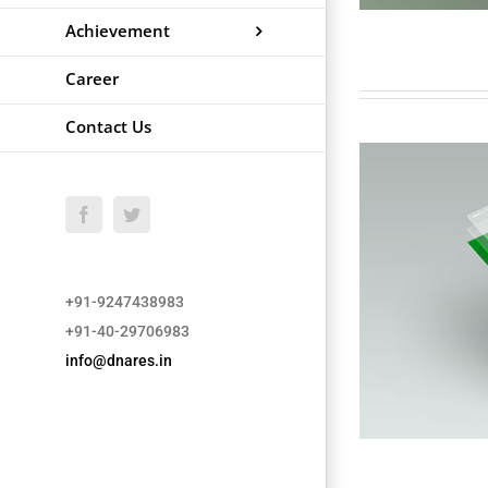
Achievement
Career
Contact Us
Facebook
Twitter
+91-9247438983
+91-40-29706983
info@dnares.in