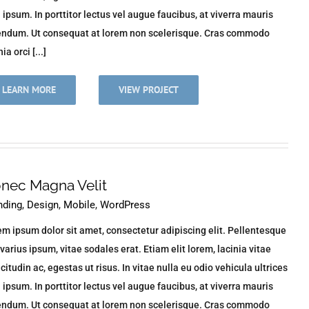
n ipsum. In porttitor lectus vel augue faucibus, at viverra mauris
endum. Ut consequat at lorem non scelerisque. Cras commodo
ia orci [...]
LEARN MORE
VIEW PROJECT
nec Magna Velit
nding
,
Design
,
Mobile
,
WordPress
m ipsum dolor sit amet, consectetur adipiscing elit. Pellentesque
varius ipsum, vitae sodales erat. Etiam elit lorem, lacinia vitae
icitudin ac, egestas ut risus. In vitae nulla eu odio vehicula ultrices
n ipsum. In porttitor lectus vel augue faucibus, at viverra mauris
endum. Ut consequat at lorem non scelerisque. Cras commodo