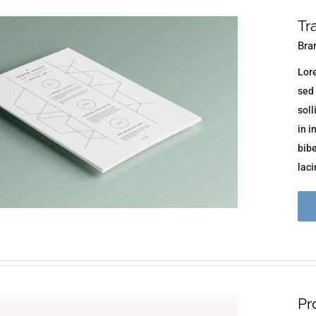
Tr
Bra
Lore
sed 
soll
in i
bib
lacin
Pr