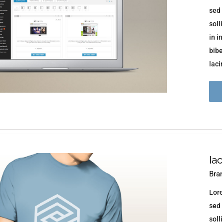
sed 
soll
in i
bib
lacin
Ia
Bra
Lore
sed 
soll