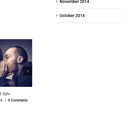
November 2014
October 2014
t Ibhi
Fusce Tincidunt Augue
Sed Porttio
14
|
0 Comments
November 3rd, 2014
|
0 Comments
November 3rd, 