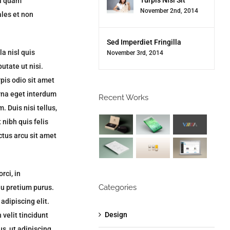
la quam
November 2nd, 2014
les et non
Sed Imperdiet Fringilla
a nisl quis
November 3rd, 2014
utate ut nisi.
rpis odio sit amet
urna eget interdum
Recent Works
. Duis nisi tellus,
 nibh quis felis
ectus arcu sit amet
rci, in
Categories
 eu pretium purus.
dipiscing elit.
Design
 velit tincidunt
s, ut adipiscing