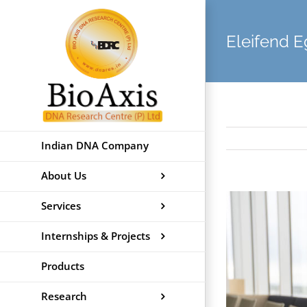
Skip
to
Eleifend E
content
Indian DNA Company
About Us
View
Services
Larger
Internships & Projects
Image
Products
Research