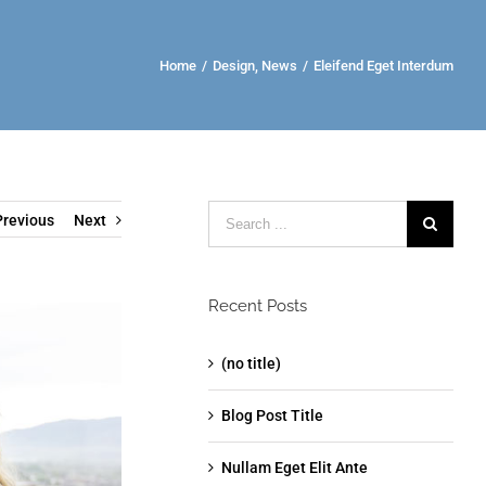
Home
/
Design
,
News
/
Eleifend Eget Interdum
Search
Previous
Next
for:
Recent Posts
(no title)
Blog Post Title
Nullam Eget Elit Ante