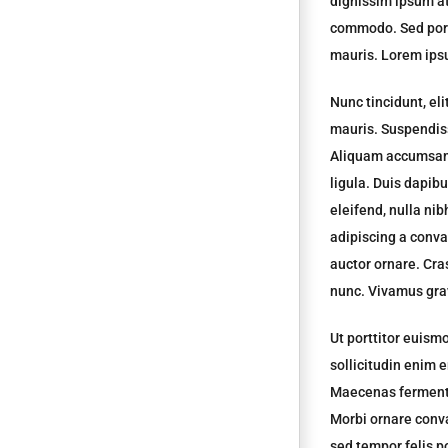
dignissim ipsum a
commodo. Sed port
mauris. Lorem ipsu
Nunc tincidunt, el
mauris. Suspendiss
Aliquam accumsan, 
ligula. Duis dapib
eleifend, nulla nib
adipiscing a conval
auctor ornare. Cras
nunc. Vivamus grav
Ut porttitor euismo
sollicitudin enim e
Maecenas fermentu
Morbi ornare conval
sed tempor felis p