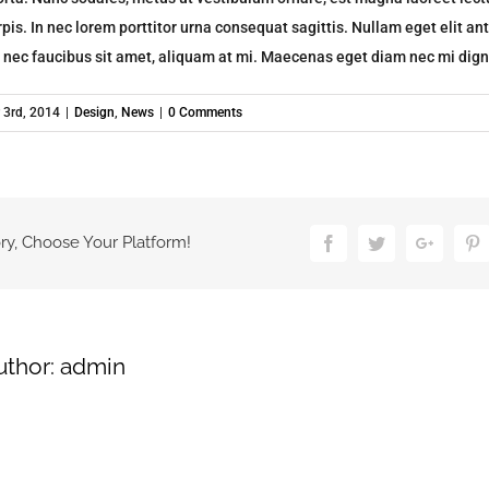
pis. In nec lorem porttitor urna consequat sagittis. Nullam eget elit an
 nec faucibus sit amet, aliquam at mi. Maecenas eget diam nec mi dign
3rd, 2014
|
Design
,
News
|
0 Comments
ry, Choose Your Platform!
Facebook
Twitter
Google
P
uthor:
admin