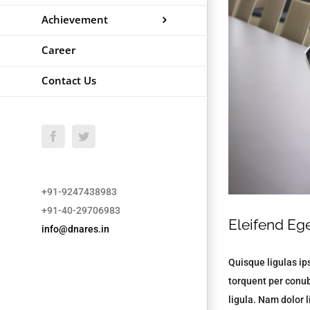
Achievement
Career
Contact Us
Facebook
Twitter
+91-9247438983
+91-40-29706983
Eleifend Eg
info@dnares.in
Quisque ligulas ips
torquent per conub
ligula. Nam dolor l