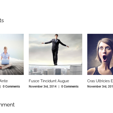
ts
 Ante
Fusce Tincidunt Augue
Cras Ultricies E
|
0 Comments
November 3rd, 2014
|
0 Comments
November 3rd, 20
mment