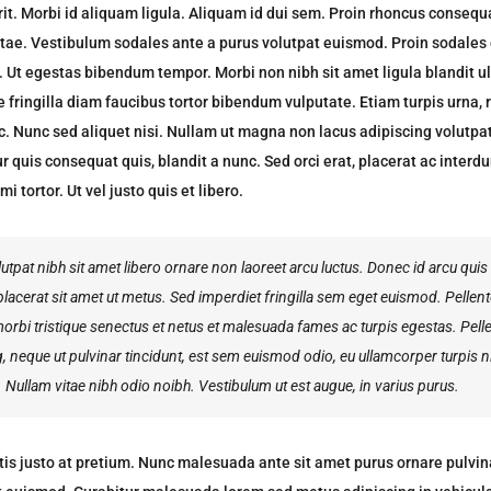
rit. Morbi id aliquam ligula. Aliquam id dui sem. Proin rhoncus consequa
itae. Vestibulum sodales ante a purus volutpat euismod. Proin sodale
ia. Ut egestas bibendum tempor. Morbi non nibh sit amet ligula blandit u
e fringilla diam faucibus tortor bibendum vulputate. Etiam turpis urna, 
c. Nunc sed aliquet nisi. Nullam ut magna non lacus adipiscing volutpa
 quis consequat quis, blandit a nunc. Sed orci erat, placerat ac interdu
i tortor. Ut vel justo quis et libero.
tpat nibh sit amet libero ornare non laoreet arcu luctus. Donec id arcu quis
lacerat sit amet ut metus. Sed imperdiet fringilla sem eget euismod. Pellen
morbi tristique senectus et netus et malesuada fames ac turpis egestas. Pel
, neque ut pulvinar tincidunt, est sem euismod odio, eu ullamcorper turpis ni
. Nullam vitae nibh odio noibh. Vestibulum ut est augue, in varius purus.
tis justo at pretium. Nunc malesuada ante sit amet purus ornare pulvin