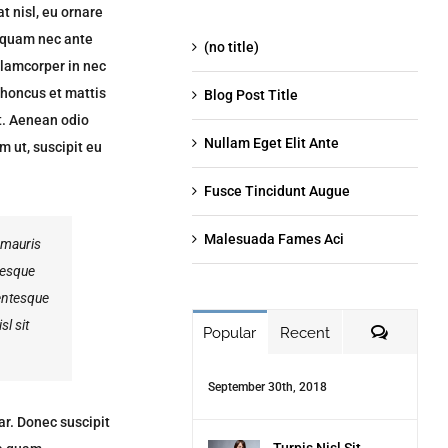
t nisl, eu ornare
s quam nec ante
(no title)
llamcorper in nec
rhoncus et mattis
Blog Post Title
t. Aenean odio
Nullam Eget Elit Ante
m ut, suscipit eu
Fusce Tincidunt Augue
Malesuada Fames Aci
 mauris
tesque
lentesque
sl sit
Commen
Popular
Recent
September 30th, 2018
ar. Donec suscipit
Turpis Nisl Sit