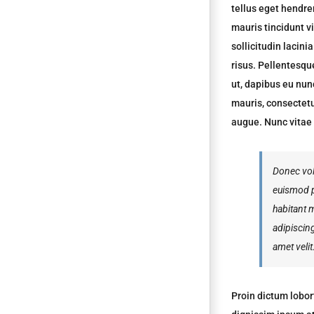
tellus eget hendre
mauris tincidunt v
sollicitudin lacin
risus. Pellentesqu
ut, dapibus eu nun
mauris, consectetur
augue. Nunc vitae m
Donec volu
euismod p
habitant 
adipiscing
amet velit
Proin dictum lobor