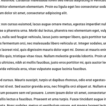
t euismod. Curabitur malesuada lorem sed metus adipiscing in vehicu
titor elementum elementum. Proin eu ligula eget leo consectetur soda
m dolor sit amet, consectetur adipiscing elit.
it non cursus euismod, lacus augue ornare metus, egestas imperdiet null
e a pharetra urna. Morbi dui lectus, pharetra nec elementum eget, vulp
nulla sed feugiat vehicula, lacus justo semper libero, quis porttitor tu
us fermentum orci, nec malesuada libero vehicula ut. Integer sodales, 
h laoreet nisl, quis dignissim mauris dolor eget mi. Donec at mauris enim
lis quis, tristique vitae risus. Nullam molestie gravida lobortis. Proin ut
 ultricies, nibh at mollis faucibus, justo eros porttitor mi, quis auctor l
ida vehicula arcu, vitae vulputate augue lacinia faucibus.
d cursus. Mauris suscipit, turpis ut dapibus rhoncus, odio erat egestas o
rat id est. Sed auctor gravida arcu, nec fringilla orci aliquet ut. Nullam
m posuere sem vel posuere. Lorem ipsum dolor sit amet, consectetur a
lis lectus a faucibus. Praesent et urna turpis. Fusce tincidunt augue in
orta. Nunc sodales, metus ut vestibulum ornare, est magna laoreet lectu